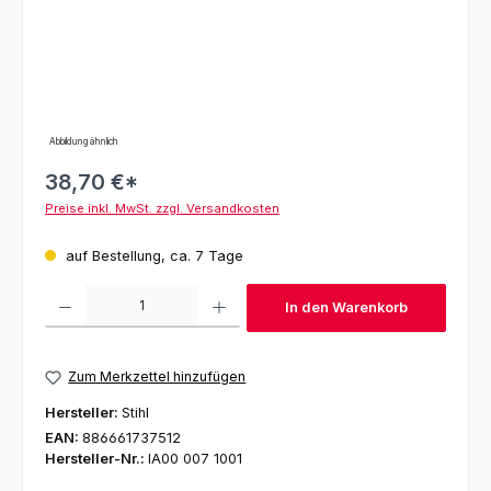
Abbildung ähnlich
38,70 €*
Preise inkl. MwSt. zzgl. Versandkosten
auf Bestellung, ca. 7 Tage
Produkt Anzahl: Gib den gewünschten Wert ein oder benutze die Schaltfl
In den Warenkorb
Zum Merkzettel hinzufügen
Hersteller:
Stihl
EAN:
886661737512
Hersteller-Nr.:
IA00 007 1001