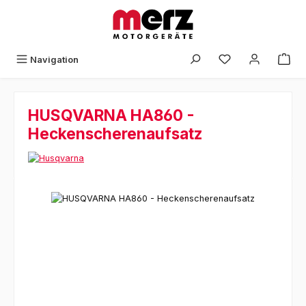
Zum Hauptinhalt springen
Navigation
HUSQVARNA HA860 -
Heckenscherenaufsatz
Bildergalerie überspringen